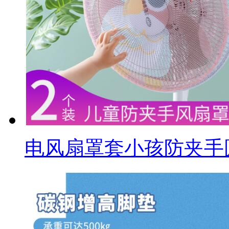
电风扇罩套小孩防夹手