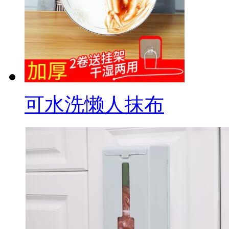
可水洗懒人抹布