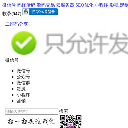
微信号
码怪活码
源码交易
云服务器
SEO优化
小程序
影视
定
收录(
547
)
二维码分享
微信号
微信号
公众号
微信群
货源
小程序
营销
搜索