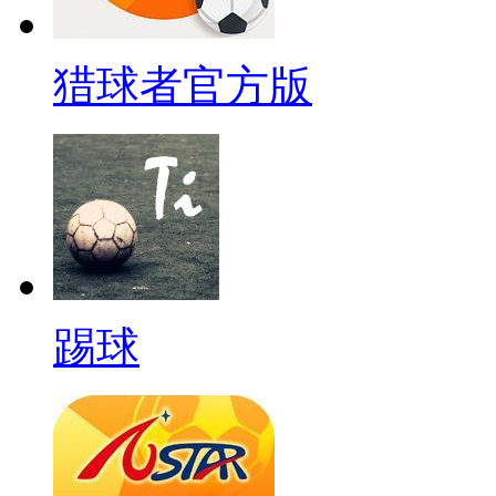
猎球者官方版
踢球