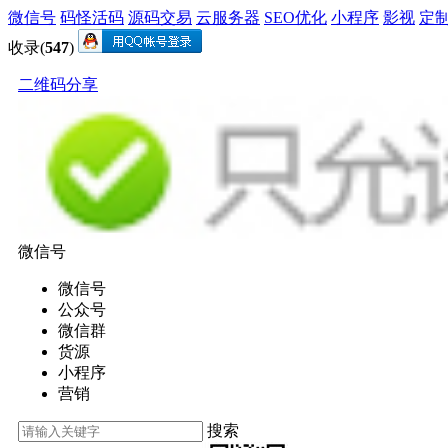
微信号
码怪活码
源码交易
云服务器
SEO优化
小程序
影视
定
收录(
547
)
二维码分享
微信号
微信号
公众号
微信群
货源
小程序
营销
搜索