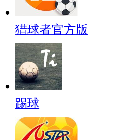
猎球者官方版
踢球