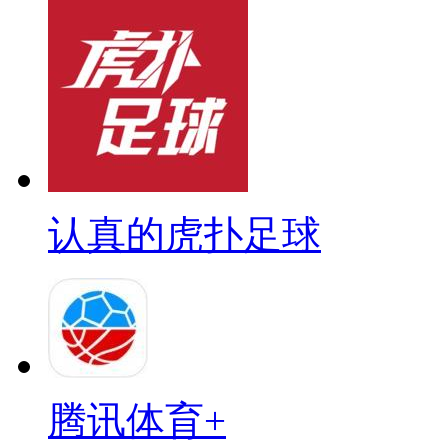
认真的虎扑足球
腾讯体育+