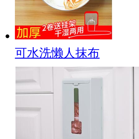
可水洗懒人抹布